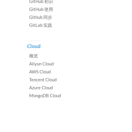
GitHub 初识
GitHub 使用
Github 同步
GitLab 实践
Cloud
概览
Aliyun Cloud
AWS Cloud
Tencent Cloud
Azure Cloud
MongoDB Cloud