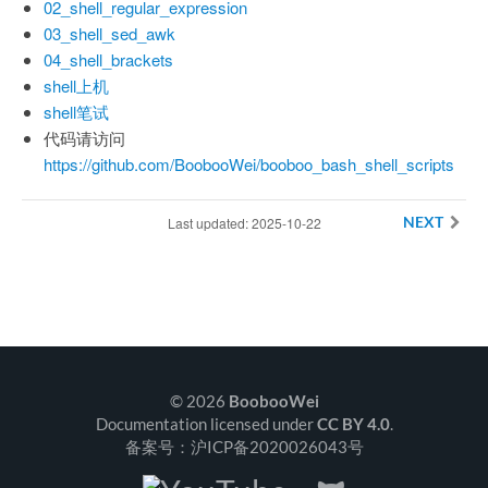
02_shell_regular_expression
03_shell_sed_awk
04_shell_brackets
shell上机
shell笔试
代码请访问
https://github.com/BoobooWei/booboo_bash_shell_scripts
Last updated: 2025-10-22
NEXT
© 2026
BoobooWei
Documentation licensed under
CC BY 4.0
.
备案号：沪ICP备2020026043号