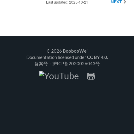
Last updated: 2025-10-21
NEXT
© 2026
BoobooWei
Documentation licensed under
CC BY 4.0
.
备案号：沪ICP备2020026043号