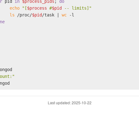
r
 pid 
in
$process_pids
; 
do
echo
"[
$process
 #
$pid
 -- limits]"
ls
 /proc/
$pid
/task | 
wc
 -l
ne
ongod
ount:"
ngod
Last updated: 2025-10-22