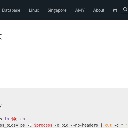
Database
Linux
Singapore
AMY
About
本
b
{
s 
in
$@
; 
do
ss_pids=`ps -C 
$process
 -o pid --no-headers | 
cut
 -d 
" "