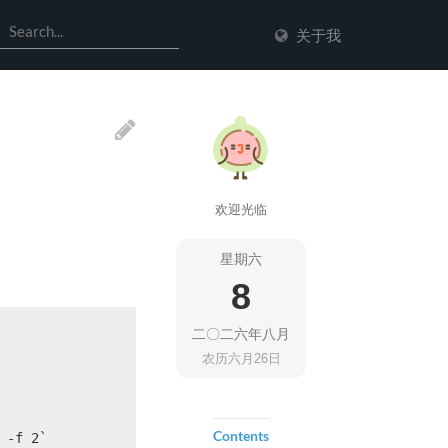
关于我
欢迎光临
星期六
8
二〇二六年八月
农历六月26日
Contents
 -f 2`