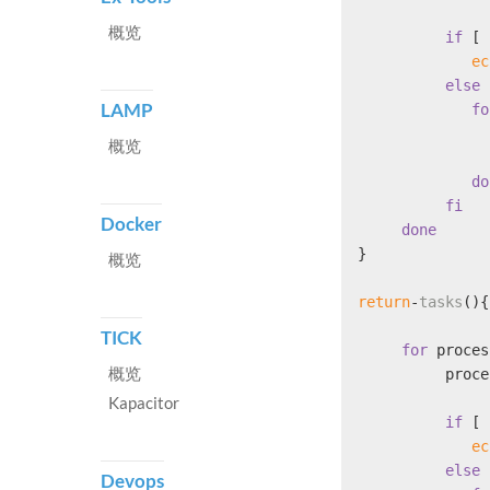
概览
if
 [ 
ec
else
LAMP
fo
概览
do
fi
Docker
done
}
概览
return
-
tasks
(){
TICK
for
 proces
概览
          proce
Kapacitor
if
 [ 
ec
else
Devops