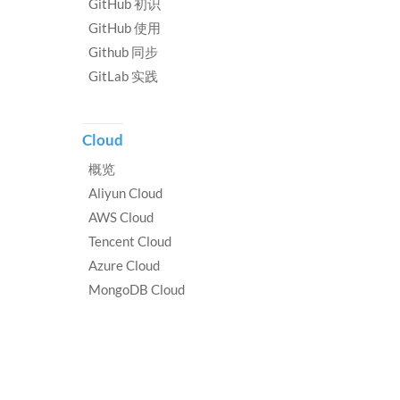
GitHub 初识
GitHub 使用
Github 同步
GitLab 实践
Cloud
概览
Aliyun Cloud
AWS Cloud
Tencent Cloud
Azure Cloud
MongoDB Cloud