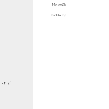
MongoDb
Back to Top
 -f 2`