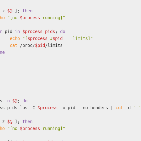
-z 
$@
 ]; 
then
ho
"[no 
$process
 running]"
r
 pid 
in
$process_pids
; 
do
echo
"[
$process
 #
$pid
 -- limits]"
cat
 /proc/
$pid
/limits
ne
s 
in
$@
; 
do
ss_pids=`ps -C 
$process
 -o pid --no-headers | 
cut
 -d 
" "
-z 
$@
 ]; 
then
ho
"[no 
$process
 running]"