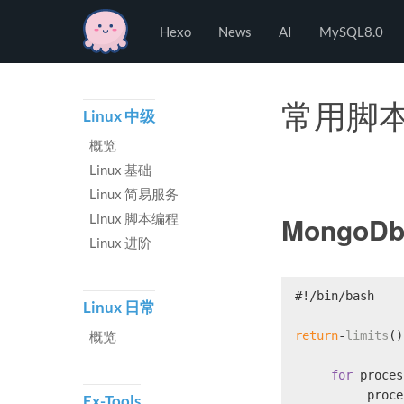
Hexo
Hexo
News
AI
MySQL8.0
常用脚
Linux 中级
概览
Linux 基础
Linux 简易服务
Linux 脚本编程
MongoD
Linux 进阶
#!/bin/bash
Linux 日常
概览
return
-
limits
()
for
 proces
          proce
Ex-Tools