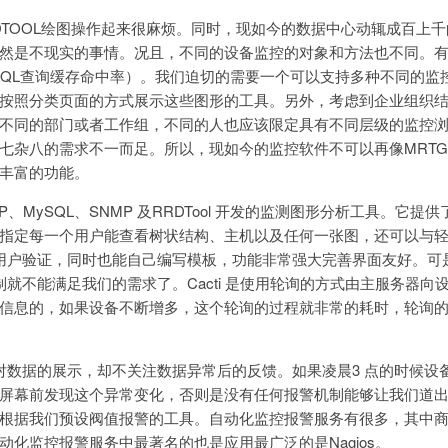
DTOOL绘图操作起来很麻烦。同时，现如今的数据中心动辄成百上
然是不现实的事情。况且，不同的设备监控的对象和方法也不同。有
SQL查询缓存命中率）。我们迫切的需要一个可以支持多种不同的监
按照分类页面的方式展示这些图形的工具。另外，考虑到企业组织
不同的部门或者工作组，不同的人也应该限定具有不同层级的监控
七杂八的需求不一而足。所以，现如今的监控软件不可以再像MRT
丰富的功能。
PHP、MySQL、SNMP 及RRDTool 开发的监测图形分析工具。它
指定每一个用户能查看树状结构、主机以及任何一张图，还可以与
行用户验证，同时也能自己编写模板，功能非常强大完善界面友好。可
行机制就不能满足我们的需求了。Cacti 是使用轮询的方式由主服务器
信息的，如果设备不断增多，这个轮询的过程就非常的耗时，轮询
注的是对数据的展示，却不关注数据异常后的反馈。如果凌晨3 点的时候
屏幕前发现这个异常变化，否则是没有任何报警机制能够让我们道
根据我们预设阀值报警的工具。自动化监控报警服务有很多，其中
动化监控报警服务中最著名的也是应用最广泛的是Nagios。