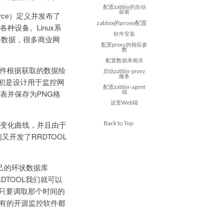
配置zabbix的自动
探索
Force）定义并发布了
zabbix的proxy配置
设备。Linux系
软件安装
等数据，很多商业网
配置proxy的相应参
数
配置数据库相关
软件根据获取的数据绘
启动zabbix-proxy
服务
款软件最初是设计用于监控网
配置zabbix-agent
表并保存为PNG格
端
设置Web端
的变化曲线，并且由于
Back to Top
开发了RRDTOOL
使用自己的环状数据库
DTOOL我们就可以
，只要调取那个时间的
所有的开源监控软件都