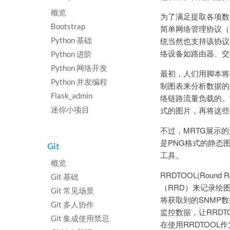
概览
为了满足提取各项数据的需
Bootstrap
简单网络管理协议（
Python 基础
统当然也支持该协议
络设备如路由器、交
Python 进阶
Python 网络开发
最初，人们用脚本将
Python 并发编程
制图表来分析数据的变化。
Flask_admin
络链路流量负载的。
迷你小项目
式的图片，再将这些
不过，MRTG展示
是PNG格式的静态
Git
工具。
概览
RRDTOOL(Roun
Git 基础
（RRD）来记录绘
Git 常见场景
将获取到的SNMP
Git 多人协作
监控数据，让RRD
Git 集成使用禁忌
在使用RRDTOOL