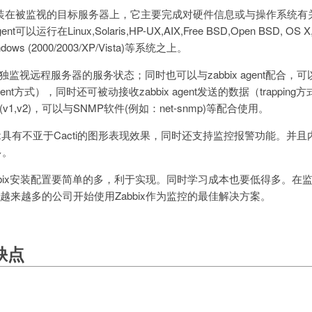
nt需要安装在被监视的目标服务器上，它主要完成对硬件信息或与操作系统
t可以运行在Linux,Solaris,HP-UX,AIX,Free BSD,Open BSD, OS X, 
indows (2000/2003/XP/Vista)等系统之上。
r可以单独监视远程服务器的服务状态；同时也可以与zabbix agent配合，可以轮询
t方式），同时还可被动接收zabbix agent发送的数据（trapping方式
 (v1,v2)，可以与SNMP软件(例如：net-snmp)等配合使用。
abbix具有不亚于Cacti的图形表现效果，同时还支持监控报警功能。并
多。
Zabbix安装配置要简单的多，利于实现。同时学习成本也要低得多。
目前越来越多的公司开始使用Zabbix作为监控的最佳解决方案。
优缺点