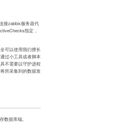
接zabbix服务器代
iveChecks指定，
完全可以使用我们擅长
而通过小工具或者脚本
工具不需要以守护进程
时将所采集到的数据发
据保存数据库端。