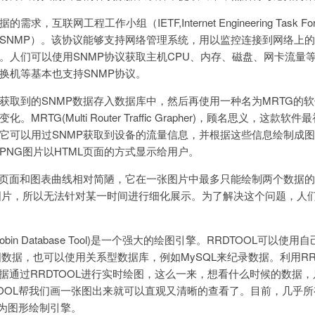
求，互联网工程工作小组（IETF,Internet Engineering Task 
SNMP）。该协议能够支持网络管理系统，用以监控连接到网络上的各种
。人们可以使用SNMP协议获取主机CPU、内存、磁盘、网卡流量
换机等基本也支持SNMP协议。
获取到的SNMP数据存入数据库中，然后再使用一种名为MRTG的
MRTG(Multi Router Traffic Grapher)，顾名思义，这
它可以用过SNMP获取到设备的流量信息，并根据这些信息绘制成图
PNG图片以HTML页面的方式显示给用户。
的页面和图表曲线相对简陋，它在一张图片中最多只能绘制两个数据
图片，所以无法针对某一时间进行细化展示。为了解决这个问题，人们又
d Robin Database Tool)是一个强大的绘图引擎。RRDTOOL可以
图数据，也可以使用关系型数据库，例如MySQL来纪录数据。利用RR
数据通过RRDTOOL进行实时绘图，这么一来，想看什么时候的数据
TOOL帮我们画一张图出来就可以直观又清晰的查看了。目前，几乎
作为图形绘制引擎。