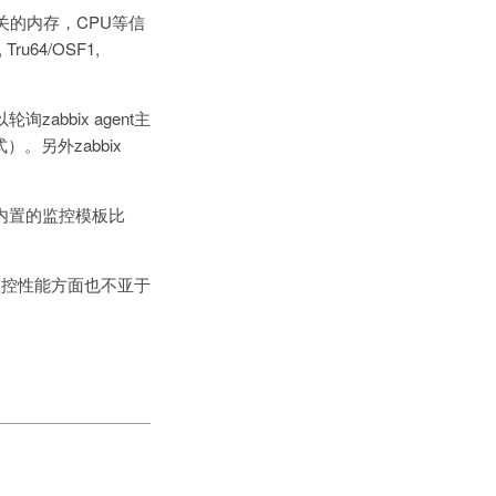
有关的内存，CPU等信
Tru64/OSF1,
zabbix agent主
）。另外zabbix
且内置的监控模板比
在监控性能方面也不亚于