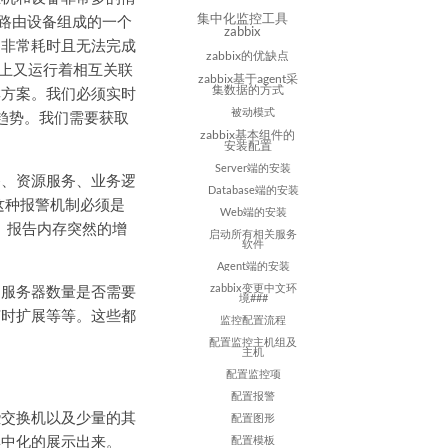
或路由设备组成的一个
集中化监控工具
zabbix
是非常耗时且无法完成
zabbix的优缺点
器上又运行着相互关联
zabbix基于agent采
群方案。我们必须实时
集数据的方式
化趋势。我们需要获取
被动模式
zabbix基本组件的
安装配置
Server端的安装
备、资源服务、业务逻
Database端的安装
这种报警机制必须是
Web端的安装
、报告内存突然的增
启动所有相关服务
软件
Agent端的安装
如服务器数量是否需要
zabbix变更中文环
境###
何时扩展等等。这些都
监控配置流程
配置监控主机组及
主机
配置监控项
配置报警
些交换机以及少量的其
配置图形
集中化的展示出来。
配置模板