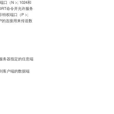
N >; 1024和
ORT命令并允许服务
权端口（P >;
口P的连接用来传送数
到服务器指定的任意端
据到客户端的数据端