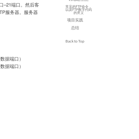
口–21端口。然后客
常见的FTP命令，
以及FTP数字代码
给FTP服务器。服务器
的意义
项目实践
总结
Back to Top
端数据端口）
的数据端口）