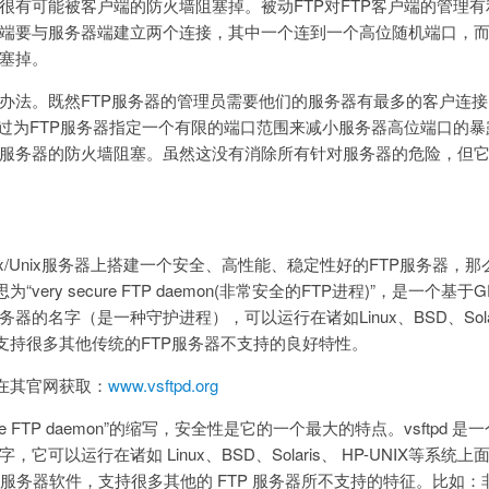
很有可能被客户端的防火墙阻塞掉。被动FTP对FTP客户端的管理
端要与服务器端建立两个连接，其中一个连到一个高位随机端口，
塞掉。
办法。既然FTP服务器的管理员需要他们的服务器有最多的客户连
通过为FTP服务器指定一个有限的端口范围来减小服务器高位端口的
服务器的防火墙阻塞。虽然这没有消除所有针对服务器的危险，但
ux/Unix服务器上搭建一个安全、高性能、稳定性好的FTP服务器，那么v
为“very secure FTP daemon(非常安全的FTP进程)”，是一个基
的名字（是一种守护进程），可以运行在诸如Linux、BSD、Solaris
pd支持很多其他传统的FTP服务器不支持的良好特性。
本可在其官网获取：
www.vsftpd.org
 secure FTP daemon”的缩写，安全性是它的一个最大的特点。vsftpd 是
它可以运行在诸如 Linux、BSD、Solaris、 HP-UNIX等系
tp服务器软件，支持很多其他的 FTP 服务器所不支持的特征。比如