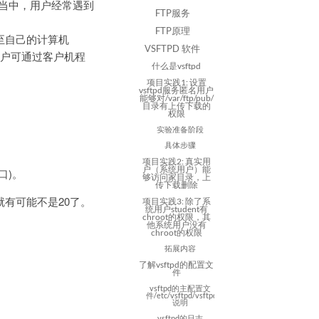
用当中，用户经常遇到
FTP服务
FTP原理
件至自己的计算机
VSFTPD 软件
，用户可通过客户机程
什么是vsftpd
项目实践1: 设置
vsftpd服务匿名用户
能够对/var/ftp/pub/
目录有上传下载的
权限
实验准备阶段
具体步骤
项目实践2: 真实用
户（系统用户）能
口)。
够访问家目录，上
传下载删除
就有可能不是20了。
项目实践3: 除了系
统用户student有
chroot的权限，其
他系统用户没有
chroot的权限
拓展内容
了解vsftpd的配置文
件
vsftpd的主配置文
件/etc/vsftpd/vsftpd.conf
说明
vsftpd的日志