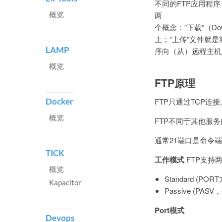
不同的FTP应用程
概览
两
个概念：”下载”（Do
上；”上传”文件就是
LAMP
序向（从）远程主机
概览
FTP原理
FTP只通过TCP连接
Docker
概览
FTP不同于其他服
通常21端口是命令
TICK
工作模式
FTP支持
概览
Standard (P
Kapacitor
Passive (PA
Port模式
Devops