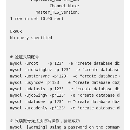
                 Channel_Name:
           Master_TLS_Version:
1 row in set (0.00 sec)
ERROR:
No query specified
# 
验证只读账号
mysql -uroot	-p'123'  -e "create database dbzya
mysql -ujoowingbuz -p'123'  -e "create database dbz
mysql -uottersync -p'123'  -e "create database dbzy
mysql -usyncdw -p'123'  -e "create database dbzyadm
mysql -udatasis -p'123'  -e "create database dbzyad
mysql -ujoowingv -p'123'  -e "create database dbzya
mysql -udatadev -p'123' -e "create database dbzyadm
mysql -ureadonly -p'123'  -e "create database dbzya
# 
只读账号无法执行写操作，验证成功
mysql: [Warning] Using a password on the command li