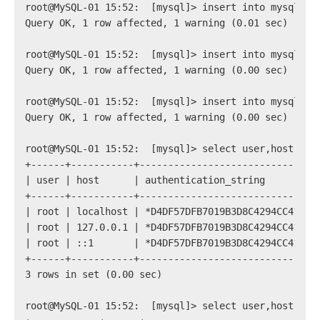
root@MySQL-01 15:52:  [mysql]> insert into mysql.us
Query OK, 1 row affected, 1 warning (0.01 sec)
root@MySQL-01 15:52:  [mysql]> insert into mysql.us
Query OK, 1 row affected, 1 warning (0.00 sec)
root@MySQL-01 15:52:  [mysql]> insert into mysql.us
Query OK, 1 row affected, 1 warning (0.00 sec)
root@MySQL-01 15:52:  [mysql]> select user,host,aut
+------+-----------+-------------------------------
| user | host      | authentication_string         
+------+-----------+-------------------------------
| root | localhost | *D4DF57DFB7019B3D8C4294CC413AF
| root | 127.0.0.1 | *D4DF57DFB7019B3D8C4294CC413AF
| root | ::1       | *D4DF57DFB7019B3D8C4294CC413AF
+------+-----------+-------------------------------
3 rows in set (0.00 sec)
root@MySQL-01 15:52:  [mysql]> select user,host,aut