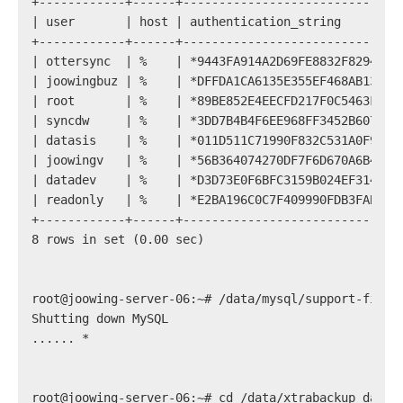
+------------+------+------------------------------
| user       | host | authentication_string        
+------------+------+------------------------------
| ottersync  | %    | *9443FA914A2D69FE8832F8294E74
| joowingbuz | %    | *DFFDA1CA6135E355EF468AB13A46
| root       | %    | *89BE852E4EECFD217F0C5463FB30
| syncdw     | %    | *3DD7B4B4F6EE968FF3452B607BDE
| datasis    | %    | *011D511C71990F832C531A0F9CFB
| joowingv   | %    | *56B364074270DF7F6D670A6B4F5A
| datadev    | %    | *D3D73E0F6BFC3159B024EF31484B
| readonly   | %    | *E2BA196C0C7F409990FDB3FAB5F9
+------------+------+------------------------------
8 rows in set (0.00 sec)
root@joowing-server-06:~# /data/mysql/support-files
Shutting down MySQL
...... *
root@joowing-server-06:~# cd /data/xtrabackup_data/