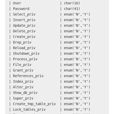
| User                   | char(16)                
| Password               | char(41)                
| Select_priv            | enum('N','Y')           
| Insert_priv            | enum('N','Y')           
| Update_priv            | enum('N','Y')           
| Delete_priv            | enum('N','Y')           
| Create_priv            | enum('N','Y')           
| Drop_priv              | enum('N','Y')           
| Reload_priv            | enum('N','Y')           
| Shutdown_priv          | enum('N','Y')           
| Process_priv           | enum('N','Y')           
| File_priv              | enum('N','Y')           
| Grant_priv             | enum('N','Y')           
| References_priv        | enum('N','Y')           
| Index_priv             | enum('N','Y')           
| Alter_priv             | enum('N','Y')           
| Show_db_priv           | enum('N','Y')           
| Super_priv             | enum('N','Y')           
| Create_tmp_table_priv  | enum('N','Y')           
| Lock_tables_priv       | enum('N','Y')           