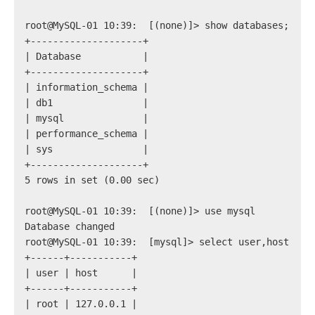
root@MySQL-01 10:39:  [(none)]> show databases;
+--------------------+
| Database           |
+--------------------+
| information_schema |
| db1                |
| mysql              |
| performance_schema |
| sys                |
+--------------------+
5 rows in set (0.00 sec)
root@MySQL-01 10:39:  [(none)]> use mysql
Database changed
root@MySQL-01 10:39:  [mysql]> select user,host fro
+------+-----------+
| user | host      |
+------+-----------+
| root | 127.0.0.1 |