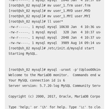
-rw-r-----. 1 mysql mysql  2048 Jan  4 10:37 user_1
[root@sh_02 mysql]# mv user_1.frm user.frm
[root@sh_02 mysql]# mv user_1.MYD user.MYD
[root@sh_02 mysql]# mv user_1.MYI user.MYI
[root@sh_02 mysql]# ll user*
-rw-r-----. 1 mysql mysql 10630 Jan  4 10:36 user.f
-rw-r-----. 1 mysql mysql   328 Jan  4 10:37 user.M
-rw-r-----. 1 mysql mysql  2048 Jan  4 10:37 user.M
-rw-rw----. 1 mysql mysql  3989 Aug 14 09:14 user_v
[root@sh_02 mysql]# /etc/init.d/mysqld start
Starting MySQL.                                    
[root@sh_02 mysql]# mysql -uroot -p'(Uploo00king)'
Welcome to the MariaDB monitor.  Commands end with 
Your MySQL connection id is 6
Server version: 5.7.20-log MySQL Community Server (
Copyright (c) 2000, 2017, Oracle, MariaDB Corporati
Type 'help;' or '\h' for help. Type '\c' to clear t