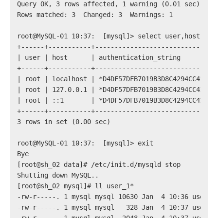
Query OK, 3 rows affected, 1 warning (0.01 sec)
Rows matched: 3  Changed: 3  Warnings: 1
root@MySQL-01 10:37:  [mysql]> select user,host,aut
+------+-----------+-------------------------------
| user | host      | authentication_string         
+------+-----------+-------------------------------
| root | localhost | *D4DF57DFB7019B3D8C4294CC413AF
| root | 127.0.0.1 | *D4DF57DFB7019B3D8C4294CC413AF
| root | ::1       | *D4DF57DFB7019B3D8C4294CC413AF
+------+-----------+-------------------------------
3 rows in set (0.00 sec)
root@MySQL-01 10:37:  [mysql]> exit
Bye
[root@sh_02 data]# /etc/init.d/mysqld stop
Shutting down MySQL..                              
[root@sh_02 mysql]# ll user_1*
-rw-r-----. 1 mysql mysql 10630 Jan  4 10:36 user_1
-rw-r-----. 1 mysql mysql   328 Jan  4 10:37 user_1