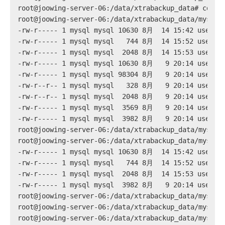
root@joowing-server-06:/data/xtrabackup_data# cd my
root@joowing-server-06:/data/xtrabackup_data/mysql#
-rw-r----- 1 mysql mysql 10630 8月  14 15:42 user_1
-rw-r----- 1 mysql mysql   744 8月  14 15:52 user_1
-rw-r----- 1 mysql mysql  2048 8月  14 15:53 user_1
-rw-r----- 1 mysql mysql 10630 8月   9 20:14 user.f
-rw-r----- 1 mysql mysql 98304 8月   9 20:14 user.i
-rw-r--r-- 1 mysql mysql   328 8月   9 20:14 user.M
-rw-r--r-- 1 mysql mysql  2048 8月   9 20:14 user.M
-rw-r----- 1 mysql mysql  3569 8月   9 20:14 user.T
-rw-r----- 1 mysql mysql  3982 8月   9 20:14 user_v
root@joowing-server-06:/data/xtrabackup_data/mysql#
root@joowing-server-06:/data/xtrabackup_data/mysql#
-rw-r----- 1 mysql mysql 10630 8月  14 15:42 user_1
-rw-r----- 1 mysql mysql   744 8月  14 15:52 user_1
-rw-r----- 1 mysql mysql  2048 8月  14 15:53 user_1
-rw-r----- 1 mysql mysql  3982 8月   9 20:14 user_v
root@joowing-server-06:/data/xtrabackup_data/mysql#
root@joowing-server-06:/data/xtrabackup_data/mysql#
root@joowing-server-06:/data/xtrabackup_data/mysql#