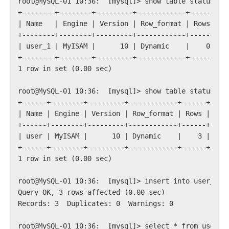
root@MySQL-01 10:36:  [mysql]> show table status li
+--------+--------+---------+------------+------+--
| Name   | Engine | Version | Row_format | Rows | A
+--------+--------+---------+------------+------+--
| user_1 | MyISAM |      10 | Dynamic    |    0 |  
+--------+--------+---------+------------+------+--
1 row in set (0.00 sec)
root@MySQL-01 10:36:  [mysql]> show table status li
+------+--------+---------+------------+------+----
| Name | Engine | Version | Row_format | Rows | Avg
+------+--------+---------+------------+------+----
| user | MyISAM |      10 | Dynamic    |    3 |    
+------+--------+---------+------------+------+----
1 row in set (0.00 sec)
root@MySQL-01 10:36:  [mysql]> insert into user_1 s
Query OK, 3 rows affected (0.00 sec)
Records: 3  Duplicates: 0  Warnings: 0
root@MySQL-01 10:36:  [mysql]> select * from user_1