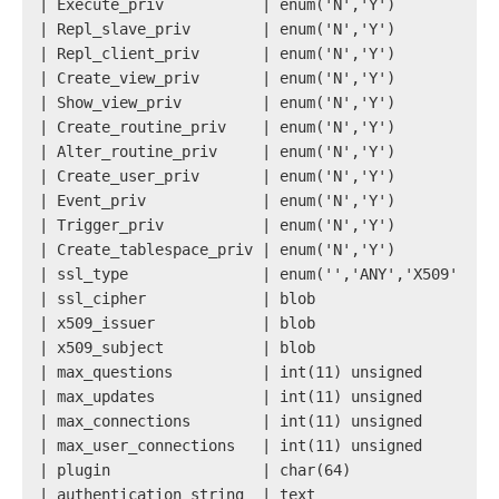
| Execute_priv           | enum('N','Y')           
| Repl_slave_priv        | enum('N','Y')           
| Repl_client_priv       | enum('N','Y')           
| Create_view_priv       | enum('N','Y')           
| Show_view_priv         | enum('N','Y')           
| Create_routine_priv    | enum('N','Y')           
| Alter_routine_priv     | enum('N','Y')           
| Create_user_priv       | enum('N','Y')           
| Event_priv             | enum('N','Y')           
| Trigger_priv           | enum('N','Y')           
| Create_tablespace_priv | enum('N','Y')           
| ssl_type               | enum('','ANY','X509','SP
| ssl_cipher             | blob                    
| x509_issuer            | blob                    
| x509_subject           | blob                    
| max_questions          | int(11) unsigned        
| max_updates            | int(11) unsigned        
| max_connections        | int(11) unsigned        
| max_user_connections   | int(11) unsigned        
| plugin                 | char(64)                
| authentication_string  | text                    