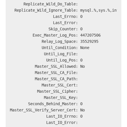
      Replicate_Wild_Do_Table:
  Replicate_Wild_Ignore_Table: mysql.%,sys.%,inform
                   Last_Errno: 0
                   Last_Error:
                 Skip_Counter: 0
          Exec_Master_Log_Pos: 447207506
              Relay_Log_Space: 35529295
              Until_Condition: None
               Until_Log_File:
                Until_Log_Pos: 0
           Master_SSL_Allowed: No
           Master_SSL_CA_File:
           Master_SSL_CA_Path:
              Master_SSL_Cert:
            Master_SSL_Cipher:
               Master_SSL_Key:
        Seconds_Behind_Master: 0
Master_SSL_Verify_Server_Cert: No
                Last_IO_Errno: 0
                Last_IO_Error: