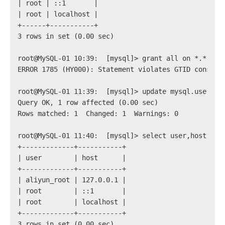
| root | ::1       |
| root | localhost |
+------+-----------+
3 rows in set (0.00 sec)
root@MySQL-01 10:39:  [mysql]> grant all on *.* to 
ERROR 1785 (HY000): Statement violates GTID consist
root@MySQL-01 11:39:  [mysql]> update mysql.user_1 
Query OK, 1 row affected (0.00 sec)
Rows matched: 1  Changed: 1  Warnings: 0
root@MySQL-01 11:40:  [mysql]> select user,host fro
+-------------+-----------+
| user        | host      |
+-------------+-----------+
| aliyun_root | 127.0.0.1 |
| root        | ::1       |
| root        | localhost |
+-------------+-----------+
3 rows in set (0.00 sec)