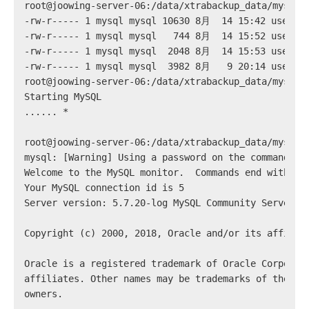
root@joowing-server-06:/data/xtrabackup_data/mysql#
-rw-r----- 1 mysql mysql 10630 8月  14 15:42 user.f
-rw-r----- 1 mysql mysql   744 8月  14 15:52 user.M
-rw-r----- 1 mysql mysql  2048 8月  14 15:53 user.M
-rw-r----- 1 mysql mysql  3982 8月   9 20:14 user_v
root@joowing-server-06:/data/xtrabackup_data/mysql#
Starting MySQL
...... *
root@joowing-server-06:/data/xtrabackup_data/mysql#
mysql: [Warning] Using a password on the command li
Welcome to the MySQL monitor.  Commands end with ; 
Your MySQL connection id is 5
Server version: 5.7.20-log MySQL Community Server (
Copyright (c) 2000, 2018, Oracle and/or its affilia
Oracle is a registered trademark of Oracle Corporat
affiliates. Other names may be trademarks of their 
owners.