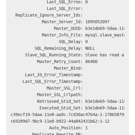
               Last_SQL_Errno: 0
               Last_SQL_Error:
  Replicate_Ignore_Server_Ids:
             Master_Server_Id: 1095052097
                  Master_UUID: b3e1de69-5daa-11e8-b
             Master_Info_File: mysql.slave_master_i
                    SQL_Delay: 0
          SQL_Remaining_Delay: NULL
      Slave_SQL_Running_State: Slave has read all r
           Master_Retry_Count: 86400
                  Master_Bind:
      Last_IO_Error_Timestamp:
     Last_SQL_Error_Timestamp:
               Master_SSL_Crl:
           Master_SSL_Crlpath:
           Retrieved_Gtid_Set: b3e1de69-5daa-11e8-b
            Executed_Gtid_Set: b3e1de69-5daa-11e8-b
c39ecf19-5daa-11e8-aa9c-7cd30ac4764a:1-178658794,
c69289d7-9bc9-11e8-b922-44a842431b62:1-12
                Auto_Position: 1
         Replicate_Rewrite_DB: