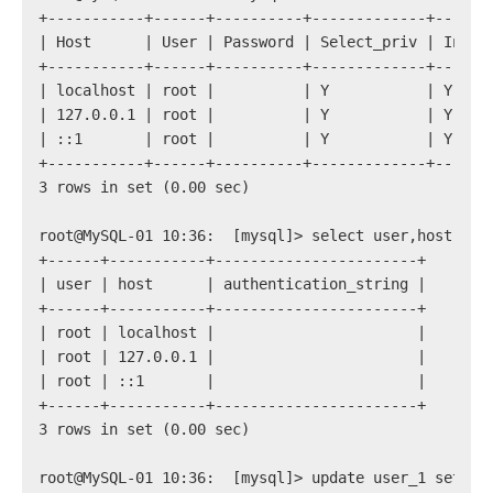
+-----------+------+----------+-------------+------
| Host      | User | Password | Select_priv | Inser
+-----------+------+----------+-------------+------
| localhost | root |          | Y           | Y    
| 127.0.0.1 | root |          | Y           | Y    
| ::1       | root |          | Y           | Y    
+-----------+------+----------+-------------+------
3 rows in set (0.00 sec)
root@MySQL-01 10:36:  [mysql]> select user,host,aut
+------+-----------+-----------------------+
| user | host      | authentication_string |
+------+-----------+-----------------------+
| root | localhost |                       |
| root | 127.0.0.1 |                       |
| root | ::1       |                       |
+------+-----------+-----------------------+
3 rows in set (0.00 sec)
root@MySQL-01 10:36:  [mysql]> update user_1 set au