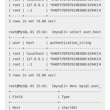
| root | 127.0.0.1 | *D4DF57DFB7019B3D8C4294CC413AF
| root | ::1       | *D4DF57DFB7019B3D8C4294CC413AF
+------+-----------+-------------------------------
3 rows in set (0.00 sec)
root@MySQL-01 15:42:  [mysql]> select user,host,aut
+------+-----------+-------------------------------
| user | host      | authentication_string         
+------+-----------+-------------------------------
| root | localhost | *D4DF57DFB7019B3D8C4294CC413AF
| root | 127.0.0.1 | *D4DF57DFB7019B3D8C4294CC413AF
| root | ::1       | *D4DF57DFB7019B3D8C4294CC413AF
+------+-----------+-------------------------------
3 rows in set (0.00 sec)
root@MySQL-01 15:42:  [mysql]> desc mysql.user_1;
+------------------------+-------------------------
| Field                  | Type                    
+------------------------+-------------------------
| Host                   | char(60)                