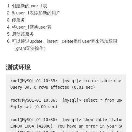
创建新的user_1表
对user_1表添加新的用户
停服务
将user_1替换user表
启动该服务
可以通过update、insert、delete操作user表来添加权限
（grant无法操作）
测试环境
root@MySQL-01 10:35:  [mysql]> create table user_1 
Query OK, 0 rows affected (0.01 sec)
root@MySQL-01 10:36:  [mysql]> select * from user_1
Empty set (0.00 sec)
root@MySQL-01 10:36:  [mysql]> show table status li
ERROR 1064 (42000): You have an error in your SQL s