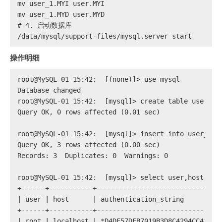
mv user_1.MYI user.MYI
mv user_1.MYD user.MYD
# 
4. 启动数据库
/data/mysql/support-files/mysql.server start
操作明细
root@MySQL-01 15:42:  [(none)]> use mysql
Database changed
root@MySQL-01 15:42:  [mysql]> create table user_1 
Query OK, 0 rows affected (0.01 sec)
root@MySQL-01 15:42:  [mysql]> insert into user_1 s
Query OK, 3 rows affected (0.00 sec)
Records: 3  Duplicates: 0  Warnings: 0
root@MySQL-01 15:42:  [mysql]> select user,host,aut
+------+-----------+-------------------------------
| user | host      | authentication_string         
+------+-----------+-------------------------------
| root | localhost | *D4DF57DFB7019B3D8C4294CC413AF