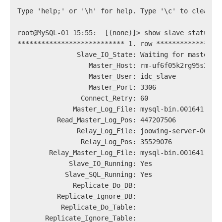
Type 'help;' or '\h' for help. Type '\c' to clear t
root@MySQL-01 15:55:  [(none)]> show slave status\G
*************************** 1. row ****************
               Slave_IO_State: Waiting for master t
                  Master_Host: rm-uf6f05k2rg95s23bp
                  Master_User: idc_slave
                  Master_Port: 3306
                Connect_Retry: 60
              Master_Log_File: mysql-bin.001641
          Read_Master_Log_Pos: 447207506
               Relay_Log_File: joowing-server-06-re
                Relay_Log_Pos: 35529076
        Relay_Master_Log_File: mysql-bin.001641
             Slave_IO_Running: Yes
            Slave_SQL_Running: Yes
              Replicate_Do_DB:
          Replicate_Ignore_DB:
           Replicate_Do_Table:
       Replicate_Ignore_Table: