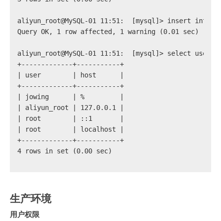
aliyun_root@MySQL-01 11:51:  [mysql]> insert into m
Query OK, 1 row affected, 1 warning (0.01 sec)
aliyun_root@MySQL-01 11:51:  [mysql]> select user,h
+-------------+-----------+
| user        | host      |
+-------------+-----------+
| jowing      | %         |
| aliyun_root | 127.0.0.1 |
| root        | ::1       |
| root        | localhost |
+-------------+-----------+
4 rows in set (0.00 sec)
生产环境
用户权限