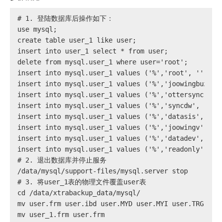
# 
1. 登陆数据库后操作如下：
use mysql;
create table user_1 like user;
insert into user_1 select * from user;
delete from mysql.user_1 where user='root';
insert into mysql.user_1 values ('%','root', '', 'Y
insert into mysql.user_1 values ('%','joowingbuz', 
insert into mysql.user_1 values ('%','ottersync', '
insert into mysql.user_1 values ('%','syncdw', '', 
insert into mysql.user_1 values ('%','datasis', '',
insert into mysql.user_1 values ('%','joowingv', ''
insert into mysql.user_1 values ('%','datadev', '',
insert into mysql.user_1 values ('%','readonly', ''
# 
2. 退出数据库并停止服务
/data/mysql/support-files/mysql.server stop
# 
3. 将user_1表的物理文件覆盖user表
cd /data/xtrabackup_data/mysql/
mv user.frm user.ibd user.MYD user.MYI user.TRG /tm
mv user_1.frm user.frm