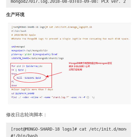
mongod27017.log.2018-08-03T03-09-08: PCX ver. 2.5 i
生产环境
修改日志轮询脚本：
[root@MONGO-SHARD-18 logs]# cat /etc/init.d/mongo_l
#
!/bin/bash