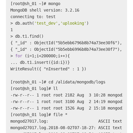
[root@sh_01 ~]# mongo
MongoDB shell version: 3.2.16
connecting to: test
> 
db.auth(
'test_dev'
,
'uplooking'
)
1
> 
db.t1.find()
{ "_id" : ObjectId("5b5ebb6796b8b74a73ee30f6"), "a"
{ "_id" : ObjectId("5b5ebb6996b8b74a73ee30f7"), "a"
> 
for
 (i=1;i<200000;i++){
... db.t1.insert({id:i})}
WriteResult({ "nInserted" : 1 })
[root@sh_01 ~]# cd /alidata/mongodb/logs
[root@sh_01 log]# ll
-rw-r--r-- 1 root root 2182 Aug  3 10:28 mongod2701
-rw-r--r-- 1 root root 3100 Aug  2 14:19 mongod2701
-rw-r--r-- 1 root root 1526 Aug  2 15:18 mongod2701
[root@sh_01 log]# file *
mongod27017.log:                     ASCII text, wi
mongod27017.log.2018-08-02T07-18-27: ASCII text, wi