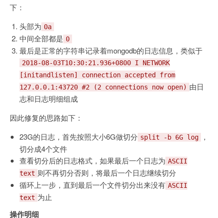
下：
头部为
0a
中间全部都是
0
最后是正常的字符串记录着mongodb的日志信息，类似于
2018-08-03T10:30:21.936+0800 I NETWORK
[initandlisten] connection accepted from
由日
127.0.0.1:43720 #2 (2 connections now open)
志和日志明细组成
因此修复的思路如下：
23G的日志，首先按照大小6G做切分
，
split -b 6G log
切分成4个文件
查看切分后的日志格式，如果最后一个日志为
ASCII
则不再切分否则，将最后一个日志继续切分
text
循环上一步，直到最后一个文件切分出来没有
ASCII
为止
text
操作明细