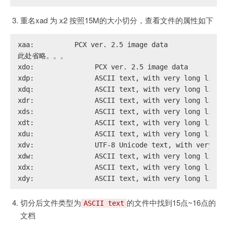
重名xad 为 x2 按照15M的大小切分，查看文件的属性如下
xaa:	      PCX ver. 2.5 image data
此处省略。。。
xdo:               PCX ver. 2.5 image data
xdp:               ASCII text, with very long lines
xdq:               ASCII text, with very long lines
xdr:               ASCII text, with very long lines
xds:               ASCII text, with very long lines
xdt:               ASCII text, with very long lines
xdu:               ASCII text, with very long lines
xdv:               UTF-8 Unicode text, with very lo
xdw:               ASCII text, with very long lines
xdx:               ASCII text, with very long lines
xdy:               ASCII text, with very long lines
切分后文件类型为
的文件中找到15点~16点的
ASCII text
文档