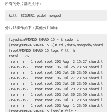
所有的分片都去执行：
kill -SIGUSR1 pidof mongod
分片15操作如下：其他分片同样
[zyadmin@MONGO-SHARD-15 ~]$ sudo -i
[root@MONGO-SHARD-15 ~]# cd /data/mongodb/shard1/lo
[root@MONGO-SHARD-15 logs]# ll -h
total 1.7G
-rw-r--r-- 1 root root 20G Aug  2 15:27 shard.log
-rw-r--r-- 1 root root 19G Jul 25 23:50 shard.log.2
-rw-r--r-- 1 root root 19G Jul 26 23:50 shard.log.2
-rw-r--r-- 1 root root 19G Jul 27 23:50 shard.log.2
-rw-r--r-- 1 root root 20G Jul 28 23:50 shard.log.2
-rw-r--r-- 1 root root 20G Jul 29 23:50 shard.log.2
-rw-r--r-- 1 root root 20G Jul 30 23:50 shard.log.2
-rw-r--r-- 1 root root 20G Jul 31 23:50 shard.log.2
-rw-r--r-- 1 root root 20G Aug  1 23:50 shard.log.2
[root@MONGO-SHARD-15 logs]# file *