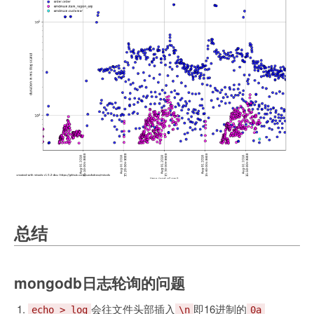
总结
mongodb日志轮询的问题
会往文件头部插入
即16进制的
echo > log
\n
0a