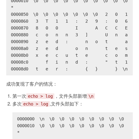
0000010  \0  \0  \0  \0  \0  \0  \0  \0  \0  \0  \0
*
0000850  \0  \0  \0  \0  \0  \0  \0   2   0   1   8
0000860   3   T   1   1   :   2   9   :   0   6   .
0000870   8   0   0       I       A   C   C   E   S
0000880   c   o   n   n   3   ]       U   n   a   u
0000890   z   e   d   :       n   o   t       a   u
00008a0   z   e   d       o   n       t   e   s   t
00008b0   x   e   c   u   t   e       c   o   m   m
00008c0       f   i   n   d   :       "   t   1   "
00008d0   t   e   r   :       {   }       }  \n
成功复现了客户的情况：
第一次
，文件头部新增
echo > log
\n
多次
,文件头部如下：
echo > log
0000000  \n  \0  \0  \0  \0  \0  \0  \0  \0  \0  
0000010  \0  \0  \0  \0  \0  \0  \0  \0  \0  \0  
*