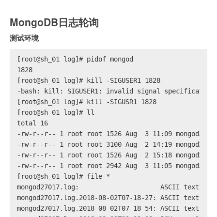
MongoDB日志轮询
测试环境
[root@sh_01 log]# pidof mongod
1828
[root@sh_01 log]# kill -SIGUSER1 1828
-bash: kill: SIGUSER1: invalid signal specification
[root@sh_01 log]# kill -SIGUSR1 1828
[root@sh_01 log]# ll
total 16
-rw-r--r-- 1 root root 1526 Aug  3 11:09 mongod2701
-rw-r--r-- 1 root root 3100 Aug  2 14:19 mongod2701
-rw-r--r-- 1 root root 1526 Aug  2 15:18 mongod2701
-rw-r--r-- 1 root root 2942 Aug  3 11:05 mongod2701
[root@sh_01 log]# file *
mongod27017.log:                     ASCII text, wi
mongod27017.log.2018-08-02T07-18-27: ASCII text, wi
mongod27017.log.2018-08-02T07-18-54: ASCII text, wi