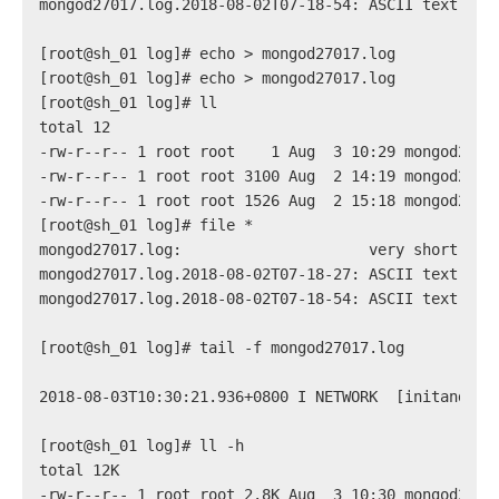
mongod27017.log.2018-08-02T07-18-54: ASCII text, wi
[root@sh_01 log]# echo > mongod27017.log
[root@sh_01 log]# echo > mongod27017.log
[root@sh_01 log]# ll
total 12
-rw-r--r-- 1 root root    1 Aug  3 10:29 mongod2701
-rw-r--r-- 1 root root 3100 Aug  2 14:19 mongod2701
-rw-r--r-- 1 root root 1526 Aug  2 15:18 mongod2701
[root@sh_01 log]# file *
mongod27017.log:                     very short fil
mongod27017.log.2018-08-02T07-18-27: ASCII text, wi
mongod27017.log.2018-08-02T07-18-54: ASCII text, wi
[root@sh_01 log]# tail -f mongod27017.log
2018-08-03T10:30:21.936+0800 I NETWORK  [initandlis
[root@sh_01 log]# ll -h
total 12K
-rw-r--r-- 1 root root 2.8K Aug  3 10:30 mongod2701