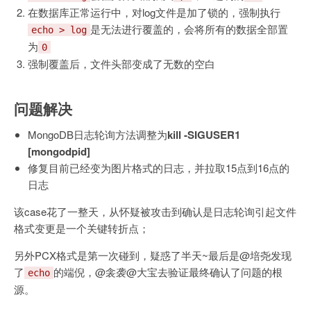
在数据库正常运行中，对log文件是加了锁的，强制执行
是无法进行覆盖的，会将所有的数据全部置
echo > log
为
0
强制覆盖后，文件头部变成了无数的空白
问题解决
MongoDB日志轮询方法调整为
kill -SIGUSER1
[mongodpid]
修复目前已经变为图片格式的日志，并拉取15点到16点的
日志
该case花了一整天，从怀疑被攻击到确认是日志轮询引起文件
格式变更是一个关键转折点；
另外PCX格式是第一次碰到，疑惑了半天~最后是@培尧发现
了
的端倪，@衾袭@大宝去验证最终确认了问题的根
echo
源。