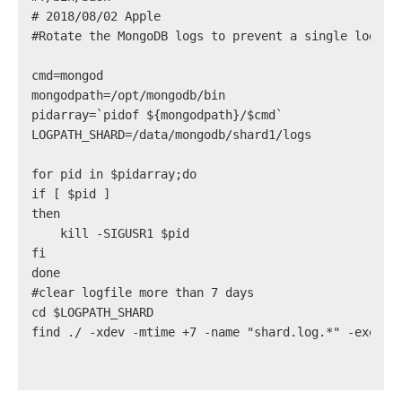
# 
2018/08/02 Apple
#
Rotate the MongoDB logs to prevent a single logfil
cmd=mongod
mongodpath=/opt/mongodb/bin
pidarray=`pidof ${mongodpath}/$cmd`
LOGPATH_SHARD=/data/mongodb/shard1/logs
for pid in $pidarray;do
if [ $pid ]
then
    kill -SIGUSR1 $pid
fi
done
#
clear logfile more than 7 days
cd $LOGPATH_SHARD
find ./ -xdev -mtime +7 -name "shard.log.*" -exec r