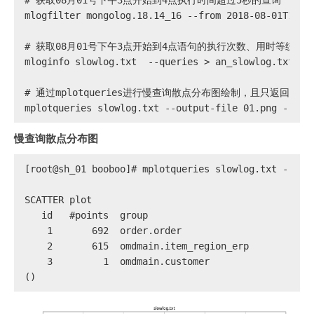
mlogfilter mongolog.18.14_16 --from 2018-08-01T15 -
# 
获取08月01号下午3点开始到4点语句的执行次数、用时等统计
mloginfo slowlog.txt  --queries > an_slowlog.txt
# 
通过mplotqueries进行慢查询散点分布图绘制，且只返回前10
mplotqueries slowlog.txt --output-file 01.png --log
慢查询散点分布图
[root@sh_01 booboo]# mplotqueries slowlog.txt --out
SCATTER plot
   id   #points  group
    1       692  order.order
    2       615  omdmain.item_region_erp
    3         1  omdmain.customer
()