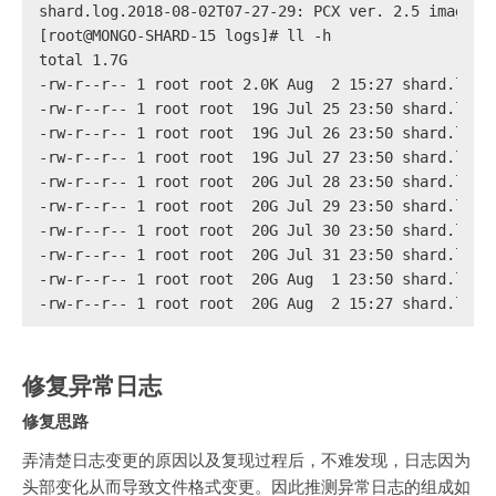
shard.log.2018-08-02T07-27-29: PCX ver. 2.5 image d
[root@MONGO-SHARD-15 logs]# ll -h
total 1.7G
-rw-r--r-- 1 root root 2.0K Aug  2 15:27 shard.log
-rw-r--r-- 1 root root  19G Jul 25 23:50 shard.log.
-rw-r--r-- 1 root root  19G Jul 26 23:50 shard.log.
-rw-r--r-- 1 root root  19G Jul 27 23:50 shard.log.
-rw-r--r-- 1 root root  20G Jul 28 23:50 shard.log.
-rw-r--r-- 1 root root  20G Jul 29 23:50 shard.log.
-rw-r--r-- 1 root root  20G Jul 30 23:50 shard.log.
-rw-r--r-- 1 root root  20G Jul 31 23:50 shard.log.
-rw-r--r-- 1 root root  20G Aug  1 23:50 shard.log.
-rw-r--r-- 1 root root  20G Aug  2 15:27 shard.log.
修复异常日志
修复思路
弄清楚日志变更的原因以及复现过程后，不难发现，日志因为
头部变化从而导致文件格式变更。因此推测异常日志的组成如