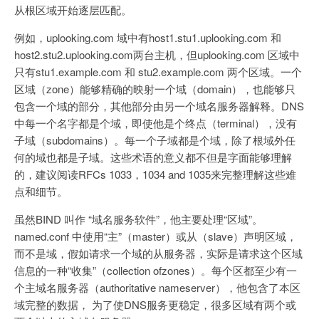
从根区域开始逐层匹配。
例如，uplooking.com 域中有host1.stu1.uplooking.com 和
host2.stu2.uplooking.com两台主机，但uplooking.com 区域中
只有stu1.example.com 和 stu2.example.com 两个区域。一个
区域（zone）能够精确的映射一个域（domain），也能够只
包含一个域的部分，其他部分由另一个域名服务器解释。DNS
中每一个名字都是个域，即使他是个终点（terminal），没有
子域（subdomains）。每一个子域都是个域，除了根域外任
何的域也都是子域。这些术语的意义都不但是字面能够理解
的，建议阅读RFCs 1033，1034 and 1035来完整理解这些难
点和细节。
虽然BIND 叫作 “域名服务软件”，他主要处理“区域”。
named.conf 中使用“主”（master）或从（slave）声明区域，
而不是域，假如请求一个域的从服务器，实际是请求这个区域
信息的一种“收集”（collection ofzones）。每个区都至少有一
个主域名服务器（authoritative nameserver），他包含了本区
域完整的数据， 为了使DNS服务更稳定，很多区域有两个或