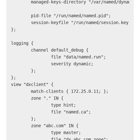
        managed-keys-directory "/var/named/dynamic"
        pid-file "/run/named/named.pid";
        session-keyfile "/run/named/session.key";
};
logging {
        channel default_debug {
                file "data/named.run";
                severity dynamic;
        };
};
view "dxclient" {
        match-clients { 172.25.0.11; };
        zone "." IN {
                type hint;
                file "named.ca";
        };
        zone "abc.com" IN {
                type master;
                file "dx.abc.com.zone";