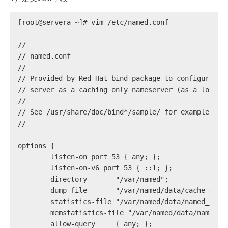
[root@servera ~]# vim /etc/named.conf
//
// named.conf
//
// Provided by Red Hat bind package to configure th
// server as a caching only nameserver (as a localh
//
// See /usr/share/doc/bind*/sample/ for example nam
//
options {
        listen-on port 53 { any; };
        listen-on-v6 port 53 { ::1; };
        directory       "/var/named";
        dump-file       "/var/named/data/cache_dump
        statistics-file "/var/named/data/named_stat
        memstatistics-file "/var/named/data/named_m
        allow-query     { any; };