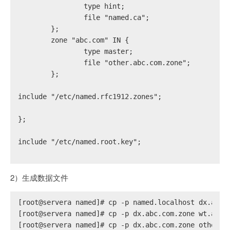
                type hint;
                file "named.ca";
        };
        zone "abc.com" IN {
                type master;
                file "other.abc.com.zone";
        };
include "/etc/named.rfc1912.zones";
};
include "/etc/named.root.key";
2）生成数据文件
[root@servera named]# cp -p named.localhost dx.abc.
[root@servera named]# cp -p dx.abc.com.zone wt.abc.
[root@servera named]# cp -p dx.abc.com.zone other.a