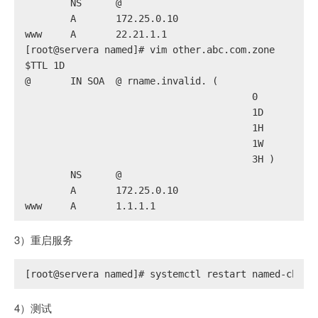
        NS      @
        A       172.25.0.10
www     A       22.21.1.1
[root@servera named]# vim other.abc.com.zone
$
TTL 1D
@       IN SOA  @ rname.invalid. (
                                        0       ; s
                                        1D      ; r
                                        1H      ; r
                                        1W      ; e
                                        3H )    ; m
        NS      @
        A       172.25.0.10
www     A       1.1.1.1
3）重启服务
[root@servera named]# systemctl restart named-chroo
4）测试