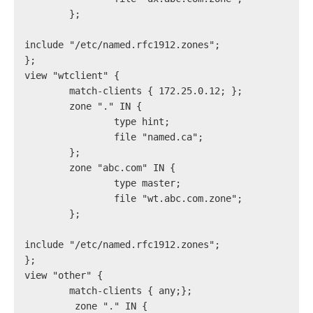
        };
include "/etc/named.rfc1912.zones";
};
view "wtclient" {
        match-clients { 172.25.0.12; };
        zone "." IN {
                type hint;
                file "named.ca";
        };
        zone "abc.com" IN {
                type master;
                file "wt.abc.com.zone";
        };
include "/etc/named.rfc1912.zones";
};
view "other" {
        match-clients { any;};
         zone "." IN {