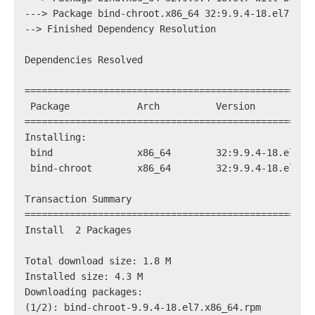
---> 
Package bind-chroot.x86_64 32:9.9.4-18.el7 wil
--> 
Finished Dependency Resolution
Dependencies Resolved
===================================================
 Package            Arch          Version          
===================================================
Installing:
 bind               x86_64        32:9.9.4-18.el7  
 bind-chroot        x86_64        32:9.9.4-18.el7  
Transaction Summary
===================================================
Install  2 Packages
Total download size: 1.8 M
Installed size: 4.3 M
Downloading packages:
(1/2): bind-chroot-9.9.4-18.el7.x86_64.rpm         