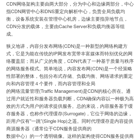
CDN网络架构主要由两大部分，分为中心和边缘两部分，中心
指CDN网管中心和DNS重定向解析中心，负责全局负载均
衡，设备系统安装在管理中心机房，边缘主要指异地节点，
CDN分发的载体，主要由Cache Server和负载均衡器等组
成。
狭义地讲，内容分发布网络(CDN)是一种新型的网络构建方
式，它是为能在传统的IP网发布宽带丰富媒体而特别优化的网
络覆盖层；而从广义的角度，CDN代表了一种基于质量与秩序
的网络服务模式。简单地说，内容发布网(CDN)是一个经策略
性部署的整体，包括分布式存储、负载均衡、网络请求的重定
向和内容管理４个要件，而内容管理和全局
的网络流量管理(Traffic Management)是CDN的核心所在。通
过用户就近性和服务器负载判断，CDN确保内容以一种极为高
效的方式为用户的请求提供服务。总的来说，内容服务基于缓
存服务器，也称作代理缓存(Surrogate)，它位于网络的边缘，
距用户仅有”一跳”(Single Hop)之遥。同时代理缓存是内容提供
商源服务器（通常位于CDN服务提供商的
数据中心）的一个透明镜像。这样的架构使得CDN服务提供商