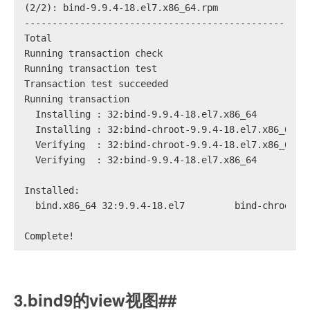
(2/2): bind-9.9.4-18.el7.x86_64.rpm                
---------------------------------------------------
Total                                              
Running transaction check
Running transaction test
Transaction test succeeded
Running transaction
  Installing : 32:bind-9.9.4-18.el7.x86_64         
  Installing : 32:bind-chroot-9.9.4-18.el7.x86_64  
  Verifying  : 32:bind-chroot-9.9.4-18.el7.x86_64  
  Verifying  : 32:bind-9.9.4-18.el7.x86_64         
Installed:
  bind.x86_64 32:9.9.4-18.el7         bind-chroot.x
Complete!
3.bind9的view视图##