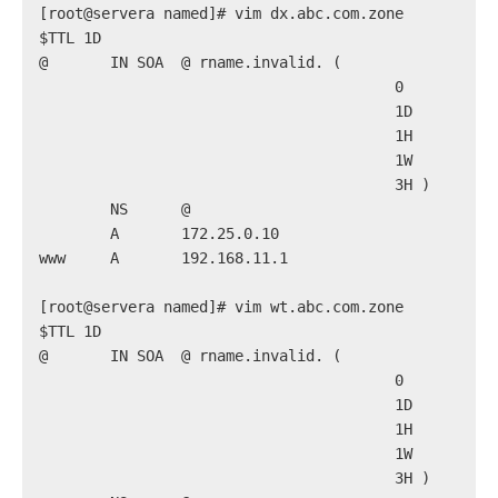
[root@servera named]# vim dx.abc.com.zone
$
TTL 1D
@       IN SOA  @ rname.invalid. (
                                        0       ; s
                                        1D      ; r
                                        1H      ; r
                                        1W      ; e
                                        3H )    ; m
        NS      @
        A       172.25.0.10
www     A       192.168.11.1
[root@servera named]# vim wt.abc.com.zone
$
TTL 1D
@       IN SOA  @ rname.invalid. (
                                        0       ; s
                                        1D      ; r
                                        1H      ; r
                                        1W      ; e
                                        3H )    ; m