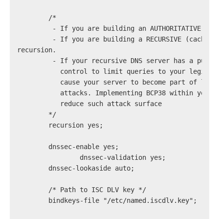
        /*
         - If you are building an AUTHORITATIVE DNS
         - If you are building a RECURSIVE (caching
recursion.
         - If your recursive DNS server has a publi
           control to limit queries to your legitim
           cause your server to become part of larg
           attacks. Implementing BCP38 within your 
           reduce such attack surface
        */
        recursion yes;
        dnssec-enable yes;
		dnssec-validation yes;
        dnssec-lookaside auto;
        /* Path to ISC DLV key */
        bindkeys-file "/etc/named.iscdlv.key";