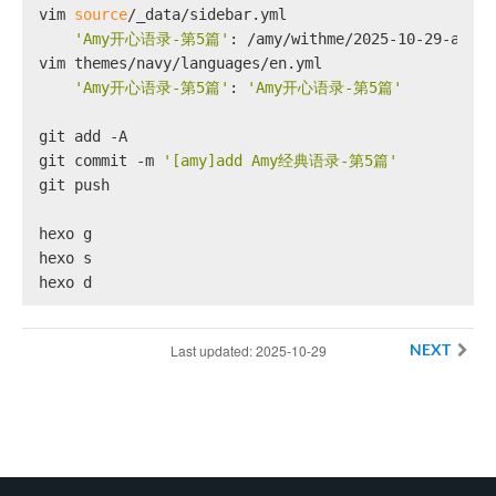
vim 
source
/_data/sidebar.yml
'Amy开心语录-第5篇'
: /amy/withme/2025-10-29-amy.h
vim themes/navy/languages/en.yml
'Amy开心语录-第5篇'
: 
'Amy开心语录-第5篇'
git add -A
git commit -m 
'[amy]add Amy经典语录-第5篇'
git push
hexo g
hexo s
hexo d
Last updated: 2025-10-29
NEXT