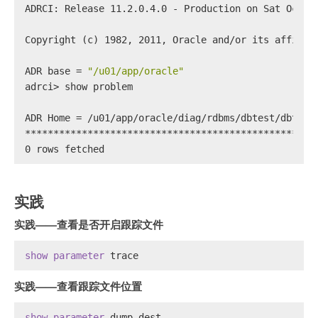
ADRCI: Release 11.2.0.4.0 - Production on Sat Oct 5
Copyright (c) 1982, 2011, Oracle and/or its affilia
ADR base = 
"/u01/app/oracle"
adrci> show problem
ADR Home = /u01/app/oracle/diag/rdbms/dbtest/dbtest
***************************************************
0 rows fetched
实践
实践——查看是否开启跟踪文件
show
parameter
 trace
实践——查看跟踪文件位置
show
parameter
 dump_dest