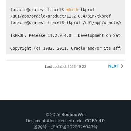
[oracle@oratest trace]$ 
which
 tkprof
/u01/app/oracle/product/11.2.0.4/bin/tkprof
[oracle@oratest trace]$ tkprof /u01/app/oracle/diag
TKPROF: Release 11.2.0.4.0 - Development on Sat Oct
Copyright (c) 1982, 2011, Oracle and/or its affilia
Last updated: 2025-10-22
NEXT
© 2026
BoobooWei
Documentation licensed under
CC BY 4.0
.
备案号：沪ICP备2020026043号