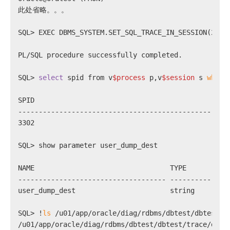
此处省略。。。
SQL> EXEC DBMS_SYSTEM.SET_SQL_TRACE_IN_SESSION(21,3
PL/SQL procedure successfully completed.
SQL> 
select
 spid from v
$process
 p,v
$session
 s 
where
SPID
------------------------------------------------
3302
SQL> show parameter user_dump_dest
------------------------------------ --------------
SQL> !
ls
 /u01/app/oracle/diag/rdbms/dbtest/dbtest/t
/u01/app/oracle/diag/rdbms/dbtest/dbtest/trace/dbte