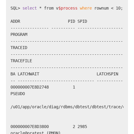
SQL> 
select
 * from v
$process
where
 rownum < 10;
---------------- ---------- -----------------------
PROGRAM
---------------------------------------------------
TRACEID
---------------------------------------------------
TRACEFILE
---------------------------------------------------
-- -------------------------------- ---------------
PSEUDO
/u01/app/oracle/diag/rdbms/dbtest/dbtest/trace/dbte
oracle@oratest (PMON)