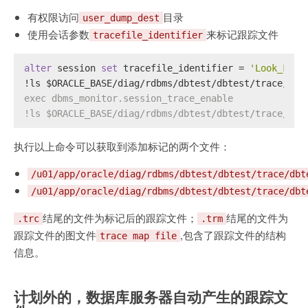
有权限访问
目录
user_dump_dest
使用会话参数
来标记跟踪文件
tracefile_identifier
alter
 session 
set
 tracefile_identifier 
=
'Look_For_
!
ls $ORACLE_BASE
/
diag
/
rdbms
/
dbtest
/
dbtest
/
trace
/*Lo
exec dbms_monitor.session_trace_enable
!ls $ORACLE_BASE/diag/rdbms/dbtest/dbtest/trace/*Lo
执行以上命令可以获取到添加标记的两个文件：
/u01/app/oracle/diag/rdbms/dbtest/dbtest/trace/dbt
/u01/app/oracle/diag/rdbms/dbtest/dbtest/trace/dbt
结尾的文件为标记后的跟踪文件；
结尾的文件为
.trc
.trm
跟踪文件的图文件
,包含了跟踪文件的结构
trace map file
信息。
计划外的，数据库服务器自动产生的跟踪文