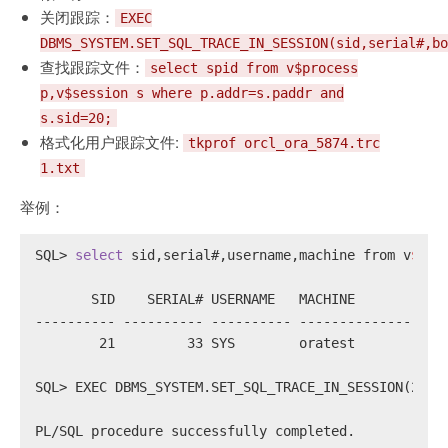
关闭跟踪：
EXEC
DBMS_SYSTEM.SET_SQL_TRACE_IN_SESSION(sid,serial#,bo
查找跟踪文件：
select spid from v$process
p,v$session s where p.addr=s.paddr and
s.sid=20;
格式化用户跟踪文件:
tkprof orcl_ora_5874.trc
1.txt
举例：
SQL> 
select
 sid,serial#,username,machine from v
$ses
       SID    SERIAL# USERNAME	 MACHINE
---------- ---------- ---------- ------------------
	21	   33 SYS	 oratest
SQL> EXEC DBMS_SYSTEM.SET_SQL_TRACE_IN_SESSION(21,3
PL/SQL procedure successfully completed.