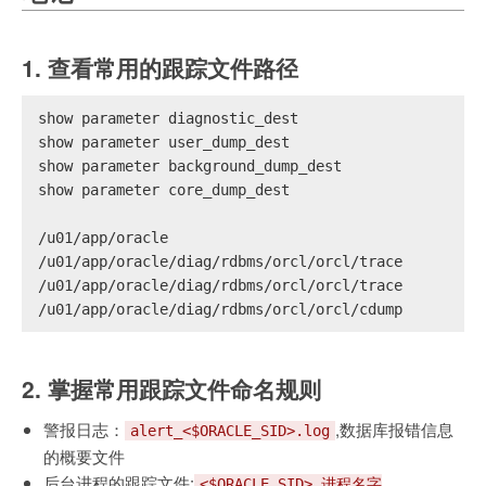
1. 查看常用的跟踪文件路径
show parameter diagnostic_dest
show parameter user_dump_dest
show parameter background_dump_dest
show parameter core_dump_dest
/u01/app/oracle
/u01/app/oracle/diag/rdbms/orcl/orcl/trace
/u01/app/oracle/diag/rdbms/orcl/orcl/trace
/u01/app/oracle/diag/rdbms/orcl/orcl/cdump
2. 掌握常用跟踪文件命名规则
警报日志：
,数据库报错信息
alert_<$ORACLE_SID>.log
的概要文件
后台进程的跟踪文件:
<$ORACLE_SID>_进程名字