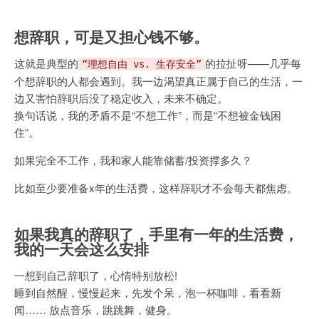
想辞职，可是又担心钱不够。
这就是典型的
的拉扯呀——几乎每
“理想自由 vs. 生存安全”
个想辞职的人都会遇到。我一边渴望真正属于自己的生活，一
边又害怕辞职后没了稳定收入，未来不确定。
换句话说，我的矛盾不是“不想工作”，而是“不想被金钱困
住”。
如果完全不工作，我和家人能靠储蓄/投资撑多久？
比如至少要准备x年的生活费，这样辞职才不会每天都焦虑。
如果我真的辞职了，手里有一年的生活费，
我的一天会这么安排
一想到自己辞职了，心情特别放松!
睡到自然醒，慢慢起来，先发个呆，泡一杯咖啡，看看新
闻…… 放点音乐，跳跳舞，健身。