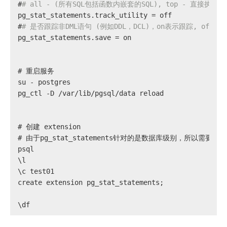
#
# all - (所有SQL包括函数内嵌套的SQL), top - 直接执行的
pg_stat_statements.track_utility = off
#
# 是否跟踪非DML语句 (例如DDL，DCL)，on表示跟踪, off表
pg_stat_statements.save = on
# 
重启服务
su - postgres
pg_ctl -D /var/lib/pgsql/data reload
# 
创建 extension
# 
由于pg_stat_statements针对的是数据库级别，所以需要
psql
\l
\c test01
create extension pg_stat_statements;
\df