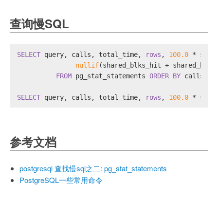
查询慢SQL
SELECT
 query, calls, total_time, 
rows
, 
100.0
*
 shar
nullif
(shared_blks_hit 
+
 shared_blks
FROM
 pg_stat_statements 
ORDER
BY
 calls,to
SELECT
 query, calls, total_time, 
rows
, 
100.0
*
 shar
参考文档
postgresql 查找慢sql之二: pg_stat_statements
PostgreSQL一些常用命令